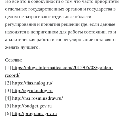
Но всё это в совокупности о том что часто приоритеты
отдельных государственных органов и государства в
целом не затрагивают отдельные области
регулирования и принятия решений где, если данные
находятся в непригодном для работы состоянии, то и
аналитическая работа и госрегулирование оставляют
желать лучшего.
Ссылки:
[1]
https://blogs.informatica.com/2015/05/08/golden-
record/
[2]
https://fias.nalog.ru/
[3]
http://egrul.nalog.ru
[4]
http://nsi.rosminzdrav.ru/
[5]
http://budget.gov.ru
[6]
http://programs.gov.ru