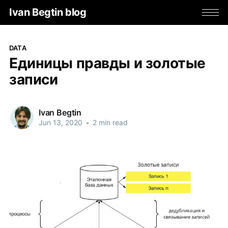
Ivan Begtin blog
DATA
Единицы правды и золотые
записи
Ivan Begtin
Jun 13, 2020
•
2 min read